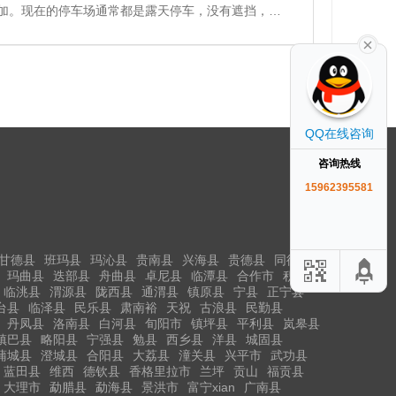
加。现在的停车场通常都是露天停车，没有遮挡，一
不仅能够为车辆提供良好的遮挡，还能够有效地阻挡
QQ在线咨询
咨询热线
15962395581
甘德县
班玛县
玛沁县
贵南县
兴海县
贵德县
同德县
玛曲县
迭部县
舟曲县
卓尼县
临潭县
合作市
积石山
临洮县
渭源县
陇西县
通渭县
镇原县
宁县
正宁县
台县
临泽县
民乐县
肃南裕
天祝
古浪县
民勤县
丹凤县
洛南县
白河县
旬阳市
镇坪县
平利县
岚皋县
镇巴县
略阳县
宁强县
勉县
西乡县
洋县
城固县
蒲城县
澄城县
合阳县
大荔县
潼关县
兴平市
武功县
蓝田县
维西
德钦县
香格里拉市
兰坪
贡山
福贡县
大理市
勐腊县
勐海县
景洪市
富宁xian
广南县