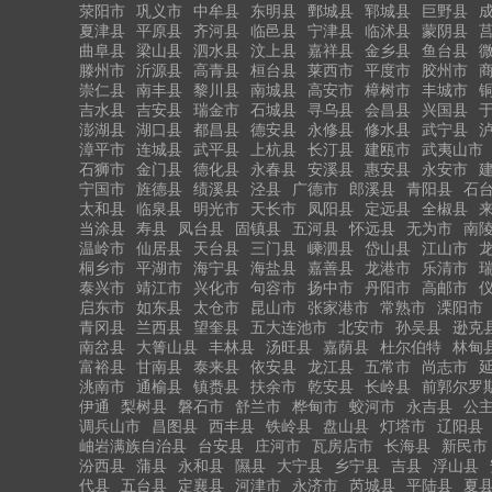
荥阳市
巩义市
中牟县
东明县
鄄城县
郓城县
巨野县
夏津县
平原县
齐河县
临邑县
宁津县
临沭县
蒙阴县
曲阜县
梁山县
泗水县
汶上县
嘉祥县
金乡县
鱼台县
滕州市
沂源县
高青县
桓台县
莱西市
平度市
胶州市
崇仁县
南丰县
黎川县
南城县
高安市
樟树市
丰城市
吉水县
吉安县
瑞金市
石城县
寻乌县
会昌县
兴国县
澎湖县
湖口县
都昌县
德安县
永修县
修水县
武宁县
漳平市
连城县
武平县
上杭县
长汀县
建瓯市
武夷山市
石狮市
金门县
德化县
永春县
安溪县
惠安县
永安市
宁国市
旌德县
绩溪县
泾县
广德市
郎溪县
青阳县
石
太和县
临泉县
明光市
天长市
凤阳县
定远县
全椒县
当涂县
寿县
凤台县
固镇县
五河县
怀远县
无为市
南
温岭市
仙居县
天台县
三门县
嵊泗县
岱山县
江山市
桐乡市
平湖市
海宁县
海盐县
嘉善县
龙港市
乐清市
泰兴市
靖江市
兴化市
句容市
扬中市
丹阳市
高邮市
启东市
如东县
太仓市
昆山市
张家港市
常熟市
溧阳市
青冈县
兰西县
望奎县
五大连池市
北安市
孙吴县
逊克
南岔县
大箐山县
丰林县
汤旺县
嘉荫县
杜尔伯特
林甸
富裕县
甘南县
泰来县
依安县
龙江县
五常市
尚志市
洮南市
通榆县
镇赉县
扶余市
乾安县
长岭县
前郭尔罗
伊通
梨树县
磐石市
舒兰市
桦甸市
蛟河市
永吉县
公
调兵山市
昌图县
西丰县
铁岭县
盘山县
灯塔市
辽阳县
岫岩满族自治县
台安县
庄河市
瓦房店市
长海县
新民市
汾西县
蒲县
永和县
隰县
大宁县
乡宁县
吉县
浮山县
代县
五台县
定襄县
河津市
永济市
芮城县
平陆县
夏