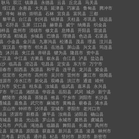
耿马
双江
镇康县
永德县
云县
丘北县
马关县
绥江县
永善县
大关县
延津县
巧家县
鲁甸县
腾冲市
市
寻甸
禄劝
崇明县
石林
宜良县
富民县
三都
黎平县
台江县
剑河县
锦屏县
天柱县
岑巩县
镇远县
县
石阡县
玉屏
江口县
赫章县
威宁
纳雍县
织金县
桐梓县
盘州市
清镇市
修文县
息烽县
开阳县
雷波县
得荣县
稻城县
乡城县
巴塘县
理塘县
色达县
石渠县
县
小金县
金川县
九寨沟县
松潘县
茂县
理县
汶川县
宣汉县
华蓥市
邻水县
岳池县
屏山县
兴文县
筠连县
边
沐川县
夹江县
井研县
犍为县
隆昌市
资中县
广汉县
中江县
古蔺县
叙永县
合江县
泸县
盐边县
白沙
临高县
澄迈县
屯昌县
定安县
东方市
万宁市
阳春市
阳西县
东源县
和平县
连平县
龙川县
紫金县
信宜市
化州市
高州市
吴川市
雷州市
廉江市
徐闻县
涟源市
冷水江市
新化县
双峰县
洪江市
通道
靖州
资兴市
安仁县
桂东县
汝城县
临武县
嘉禾县
永兴县
罗市
平江县
湘阴县
华容县
岳阳县
武冈
城步
新宁县
醴陵市
炎陵县
茶陵县
攸县
宁乡市
浏阳市
长沙县
通城县
嘉鱼县
武穴市
麻城市
黄梅县
蕲春县
浠水县
京山市
钟祥市
沙洋县
宜城市
枣阳市
老河口市
新县
济源市
新蔡县
遂平县
汝南县
泌阳县
确山县
商城县
新县
光山县
罗山县
永城市
夏邑县
虞城县
义马市
卢氏县
渑池县
临颍县
舞阳县
长葛市
禹州市
丘县
延津县
原阳县
获嘉县
新川县
淇县
浚县
林州市
兰考县
尉氏县
通许县
杞县
登封市
新郑市
新密市