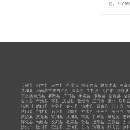
题。为了解
遇大风或者
烈日和暴雨
天峻县
都兰县
乌兰县
茫崖市
德令哈市
格尔木市
曲麻
共和县
河南蒙古族自治县
泽库县
尖扎县
同仁市
刚察县
东乡族自治县
和政县
广河县
永靖县
康乐县
临夏县
临
合水县
华池县
环县
庆城县
敦煌市
玉门市
肃北
瓜州
张家川
武山县
甘谷县
秦安县
清水县
景泰县
会宁县
紫阳县
宁陕县
石泉县
汉阴县
神木县
子洲县
清涧县
黄陵县
黄龙县
宜川县
洛川县
富县
甘泉县
吴起县
志
淳化县
旬邑县
长武县
礼泉县
乾县
泾阳县
三原县
太
泸水市
陇川县
盈江县
梁河县
芒市
瑞丽市
鹤庆县
剑