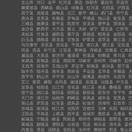
文山市
河口
金平
红河县
屏边
弥勒市
蒙自市
开远市
麻栗坡县
西畴县
砚山县
绿春县
红河县
元阳县
泸西县
昌宁县
龙陵县
施甸县
元江
新平
峨山
易门县
华宁县
惠水县
龙里县
长顺县
罗甸县
平塘县
独山县
瓮安县
三穗县
施秉县
黄平县
凯里市
安龙县
册亨县
望谟县
金沙县
黔西市
大方县
紫云
关岭
镇宁
普定县
仁怀市
美姑县
甘洛县
越西县
冕宁县
喜德县
昭觉县
金阳县
白玉县
德格县
新龙县
甘孜县
炉霍县
道孚县
雅江县
马尔康市
乐至县
安岳县
平昌县
南江县
通江县
宝应县
珙县
高县
长宁县
江安县
青神县
丹棱县
洪雅县
仁寿
威远县
大英县
射洪市
蓬溪县
苍溪县
剑阁县
青川县
米易县
富顺县
容县
简阳市
邛崃市
崇州市
邛崃市
彭
文昌市
琼海市
五指山市
罗定市
郁南县
新兴县
普宁县
陆丰市
陆河县
海丰县
蕉岭县
平远县
五华县
丰顺县
恩平市
鹤山市
开平市
台山市
南澳县
南雄市
乐昌市
芷江
新晃
麻阳
会同县
溆浦县
辰溪县
沅陵县
中方县
宜章县
桂阳县
沅江市
安化县
桃江县
南县
桑植县
慈
绥宁县
洞口县
隆回县
邵阳县
新邵县
邵东市
常宁市
天门市
潜江市
仙桃市
鹤峰县
来凤县
咸丰县
宣恩县
英山县
罗田县
红安县
团风县
松滋市
洪湖市
石首市
谷城县
南漳县
枝江市
当阳市
宜都市
五峰
长阳
秭归
正阳县
平舆县
上蔡县
西平县
项城市
鹿邑县
太康县
柘城县
宁陵县
睢县
民权县
邓州市
桐柏县
新野县
唐
襄城县
鄢陵县
濮阳县
台前县
范县
南乐县
清丰县
孟
内黄县
滑县
汤阴县
安阳县
汝州市
舞钢市
郏县
鲁山