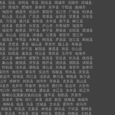
唐县
冠县
东阿县
莘县
阳谷县
禹城市
乐陵市
武城县
山市
荣成市
肥城市
新泰市
东平县
宁阳县
曲城市
海阳市
栖霞市
招远市
莱阳市
龙口市
广饶县
利津县
铅山县
玉山县
广昌县
资溪县
金溪县
宜黄县
乐安县
县
万安县
遂川县
泰和县
永丰县
新干县
峡江县
信丰县
贵溪市
分宜县
庐山市
共青城市
瑞昌市
福安市
柘荣县
周宁县
寿宁县
屏南县
古田县
霞浦县
县
东山县
诏安县
漳浦县
云霄县
南安市
晋江市
福清县
平潭县
永寿县
闽清县
罗源县
连江县
闽侯县
泗县
灵璧县
萧县
砀山县
界首市
颍上县
阜南县
湖县
潜山市
怀宁县
枞阳县
遂溪县
和县
含山县
和县
松阳县
遂昌县
缙云县
青田县
玉环市
临海市
武义县
嵊州市
诸暨市
新昌县
安吉县
长兴县
德清县
象山县
建德县
淳安县
桐庐县
泗洪县
泗阳县
沭阳县
盱眙县
涟水县
灌南县
灌云县
东海县
海安市
如皋市
漠河市
海伦市
肇东市
安达市
绥棱县
明水县
庆安县
抚远市
富锦县
同江县
汤原县
桦川县
桦南县
铁力县
山市
虎林市
鸡东县
讷河市
拜泉县
克东县
克山县
和龙市
龙井市
珲春市
敦化市
图们市
延吉市
大安市
河口市
柳河县
辉南县
通化县
东辽县
东丰县
双辽市
喀喇沁左翼蒙古族自治县
建平县
朝阳县
开原市
东港市
宽甸
桓仁
本溪
清原
新宾
抚顺县
海城市
县
柳林县
临县
兴县
交城县
文水县
霍州市
侯马市
和曲县
岢岚县
五寨县
神池县
静乐县
宁武县
繁峙县
县
灵石县
平遥县
祁县
寿阳县
昔阳县
和顺县
左权县