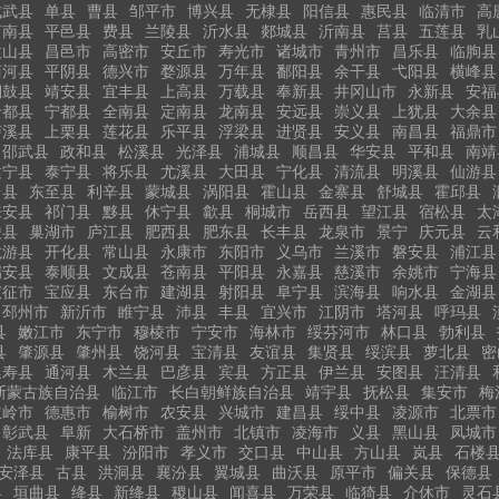
成武县
单县
曹县
邹平市
博兴县
无棣县
阳信县
惠民县
临清市
高
莒南县
平邑县
费县
兰陵县
沂水县
郯城县
沂南县
莒县
五莲县
乳
微山县
昌邑市
高密市
安丘市
寿光市
诸城市
青州市
昌乐县
临朐县
商河县
平阴县
德兴市
婺源县
万年县
鄱阳县
余干县
弋阳县
横峰县
铜鼓县
靖安县
宜丰县
上高县
万载县
奉新县
井冈山市
永新县
安福
于都县
宁都县
全南县
定南县
龙南县
安远县
崇义县
上犹县
大余县
泸溪县
上栗县
莲花县
乐平县
浮梁县
进贤县
安义县
南昌县
福鼎市
邵武县
政和县
松溪县
光泽县
浦城县
顺昌县
华安县
平和县
南靖
建宁县
泰宁县
将乐县
尤溪县
大田县
宁化县
清流县
明溪县
仙游县
台县
东至县
利辛县
蒙城县
涡阳县
霍山县
金寨县
舒城县
霍邱县
来安县
祁门县
黟县
休宁县
歙县
桐城市
岳西县
望江县
宿松县
太
陵县
巢湖市
庐江县
肥西县
肥东县
长丰县
龙泉市
景宁
庆元县
云
龙游县
开化县
常山县
永康市
东阳市
义乌市
兰溪市
磐安县
浦江县
瑞安县
泰顺县
文成县
苍南县
平阳县
永嘉县
慈溪市
余姚市
宁海县
仪征市
宝应县
东台市
建湖县
射阳县
阜宁县
滨海县
响水县
金湖县
邳州市
新沂市
睢宁县
沛县
丰县
宜兴市
江阴市
塔河县
呼玛县
县
嫩江市
东宁市
穆棱市
宁安市
海林市
绥芬河市
林口县
勃利县
县
肇源县
肇州县
饶河县
宝清县
友谊县
集贤县
绥滨县
萝北县
密
延寿县
通河县
木兰县
巴彦县
宾县
方正县
伊兰县
安图县
汪清县
斯蒙古族自治县
临江市
长白朝鲜族自治县
靖宇县
抚松县
集安市
梅
主岭市
德惠市
榆树市
农安县
兴城市
建昌县
绥中县
凌源市
北票市
彰武县
阜新
大石桥市
盖州市
北镇市
凌海市
义县
黑山县
凤城市
法库县
康平县
汾阳市
孝义市
交口县
中山县
方山县
岚县
石楼
安泽县
古县
洪洞县
襄汾县
翼城县
曲沃县
原平市
偏关县
保德县
县
垣曲县
绛县
新绛县
稷山县
闻喜县
万荣县
临猗县
介休市
灵石