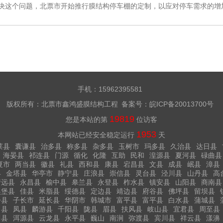
决这个问题，北票市开始推行膜结构停车棚的定制，以应对停车需求的增
雨雪天气就会使车辆受到影响，增加了车辆维护的难度。而膜结构停车棚
对车辆的侵害，给车辆提供一个更加安全和
手机：15962395581
版权所有：北票市鑫鸿盛膜结构工程 备案号：
皖ICP备20013700号
19819
您是本站的第
位访客
1953
本网站已经安全稳定运行
天
莱县
囊谦县
治多县
称多县
杂多县
玉树市
玛多县
久治县
达日县
海晏县
祁连县
门源
循化
化隆
互助
民和
湟源县
夏河县
碌曲县
夏市
两当县
徽县
礼县
西和县
康县
宕昌县
文县
成县
岷县
漳县
县
金塔县
华亭市
静宁县
庄浪县
崇信县
灵台县
泾川县
山丹县
高
靖远县
永昌县
榆中县
皋兰县
永登县
柞水县
镇安县
山阳县
商南县
吴堡县
佳县
米脂县
绥德县
定边县
靖边县
府谷县
佛坪县
留坝县
丹县
子长市
延长县
华阴市
韩城市
富平县
富平县
白水县
蒲城县
白县
凤县
麟游县
千阳县
陇县
眉县
扶风县
岐山县
宜君县
周至县
川县
洱源县
云龙县
永平县
巍山
南涧
弥渡县
宾川县
祥云县
漾濞