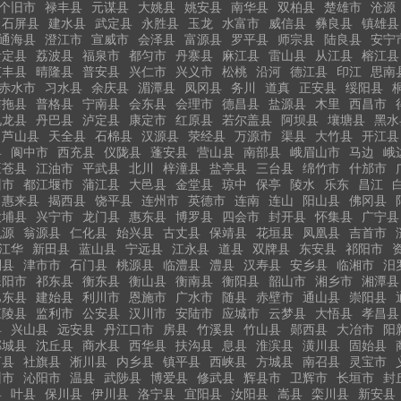
个旧市
禄丰县
元谋县
大姚县
姚安县
南华县
双柏县
楚雄市
沧源
石屏县
建水县
武定县
永胜县
玉龙
水富市
威信县
彝良县
镇雄县
通海县
澄江市
宣威市
会泽县
富源县
罗平县
师宗县
陆良县
安宁
贵定县
荔波县
福泉市
都匀市
丹寨县
麻江县
雷山县
从江县
榕江县
贞丰县
晴隆县
普安县
兴仁市
兴义市
松桃
沿河
德江县
印江
思南
赤水市
习水县
余庆县
湄潭县
凤冈县
务川
道真
正安县
绥阳县
布拖县
普格县
宁南县
会东县
会理市
德昌县
盐源县
木里
西昌市
九龙县
丹巴县
泸定县
康定市
红原县
若尔盖县
阿坝县
壤塘县
黑水
芦山县
天全县
石棉县
汉源县
荥经县
万源市
渠县
大竹县
开江县
县
阆中市
西充县
仪陇县
蓬安县
营山县
南部县
峨眉山市
马边
峨
旺苍县
江油市
平武县
北川
梓潼县
盐亭县
三台县
绵竹市
什邡市
州市
都江堰市
蒲江县
大邑县
金堂县
琼中
保亭
陵水
乐东
昌江
惠来县
揭西县
饶平县
连州市
英德市
连南
连山
阳山县
佛冈县
大埔县
兴宁市
龙门县
惠东县
博罗县
四会市
封开县
怀集县
广宁县
乳源
翁源县
仁化县
始兴县
古丈县
保靖县
花垣县
凤凰县
吉首市
江华
新田县
蓝山县
宁远县
江永县
道县
双牌县
东安县
祁阳市
利县
津市市
石门县
桃源县
临澧县
澧县
汉寿县
安乡县
临湘市
汨
耒阳市
祁东县
衡东县
衡山县
衡南县
衡阳县
韶山市
湘乡市
湘潭县
巴东县
建始县
利川市
恩施市
广水市
随县
赤壁市
通山县
崇阳县
江陵县
监利市
公安县
汉川市
安陆市
应城市
云梦县
大悟县
孝昌县
县
兴山县
远安县
丹江口市
房县
竹溪县
竹山县
郧西县
大冶市
阳
郸城县
沈丘县
商水县
西华县
扶沟县
息县
淮滨县
潢川县
固始县
河县
社旗县
淅川县
内乡县
镇平县
西峡县
方城县
南召县
灵宝市
州市
沁阳市
温县
武陟县
博爱县
修武县
辉县市
卫辉市
长垣市
封
县
叶县
保川县
伊川县
洛宁县
宜阳县
汝阳县
嵩县
栾川县
新安县